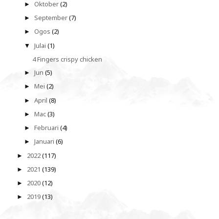
Oktober
(2)
►
September
(7)
►
Ogos
(2)
►
Julai
(1)
▼
4 Fingers crispy chicken
Jun
(5)
►
Mei
(2)
►
April
(8)
►
Mac
(3)
►
Februari
(4)
►
Januari
(6)
►
2022
(117)
►
2021
(139)
►
2020
(12)
►
2019
(13)
►