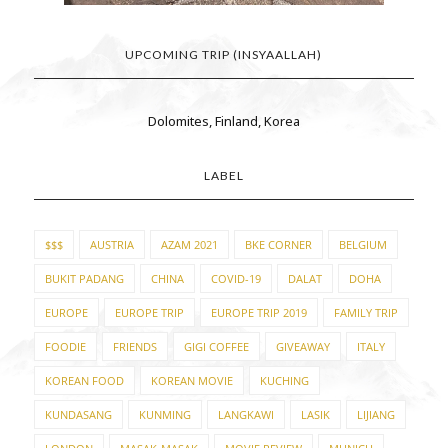
UPCOMING TRIP (INSYAALLAH)
Dolomites, Finland, Korea
LABEL
$$$
AUSTRIA
AZAM 2021
BKE CORNER
BELGIUM
BUKIT PADANG
CHINA
COVID-19
DALAT
DOHA
EUROPE
EUROPE TRIP
EUROPE TRIP 2019
FAMILY TRIP
FOODIE
FRIENDS
GIGI COFFEE
GIVEAWAY
ITALY
KOREAN FOOD
KOREAN MOVIE
KUCHING
KUNDASANG
KUNMING
LANGKAWI
LASIK
LIJIANG