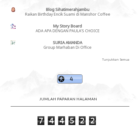
Blog Sihatimerahjambu
Raikan Birthday Encik Suami di Manshor Coffee
My Story Board
ADA APA DENGAN PAULA'S CHOICE
SURIA AMANDA
Group Marhaban Di Office
Tunjukkan Semua
JUMLAH PAPARAN HALAMAN
7
4
4
5
2
2