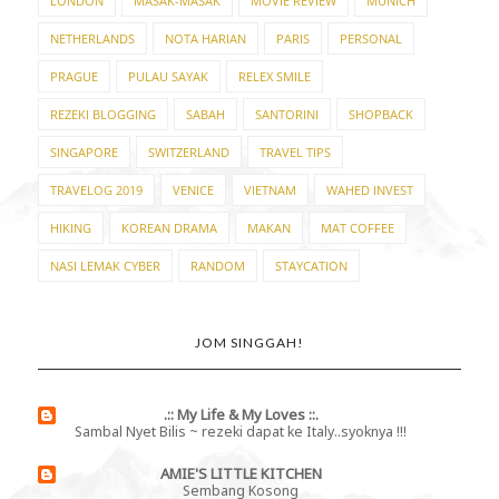
LONDON
MASAK-MASAK
MOVIE REVIEW
MUNICH
NETHERLANDS
NOTA HARIAN
PARIS
PERSONAL
PRAGUE
PULAU SAYAK
RELEX SMILE
REZEKI BLOGGING
SABAH
SANTORINI
SHOPBACK
SINGAPORE
SWITZERLAND
TRAVEL TIPS
TRAVELOG 2019
VENICE
VIETNAM
WAHED INVEST
HIKING
KOREAN DRAMA
MAKAN
MAT COFFEE
NASI LEMAK CYBER
RANDOM
STAYCATION
JOM SINGGAH!
.:: My Life & My Loves ::.
Sambal Nyet Bilis ~ rezeki dapat ke Italy..syoknya !!!
AMIE'S LITTLE KITCHEN
Sembang Kosong