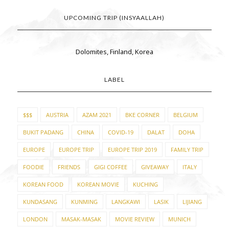
UPCOMING TRIP (INSYAALLAH)
Dolomites, Finland, Korea
LABEL
$$$
AUSTRIA
AZAM 2021
BKE CORNER
BELGIUM
BUKIT PADANG
CHINA
COVID-19
DALAT
DOHA
EUROPE
EUROPE TRIP
EUROPE TRIP 2019
FAMILY TRIP
FOODIE
FRIENDS
GIGI COFFEE
GIVEAWAY
ITALY
KOREAN FOOD
KOREAN MOVIE
KUCHING
KUNDASANG
KUNMING
LANGKAWI
LASIK
LIJIANG
LONDON
MASAK-MASAK
MOVIE REVIEW
MUNICH