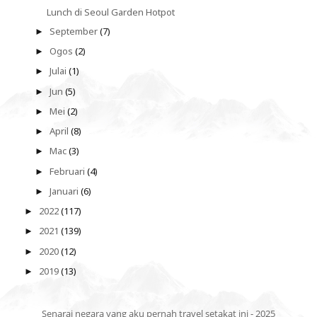
Lunch di Seoul Garden Hotpot
September
(7)
►
Ogos
(2)
►
Julai
(1)
►
Jun
(5)
►
Mei
(2)
►
April
(8)
►
Mac
(3)
►
Februari
(4)
►
Januari
(6)
►
2022
(117)
►
2021
(139)
►
2020
(12)
►
2019
(13)
►
Senarai negara yang aku pernah travel setakat ini - 2025