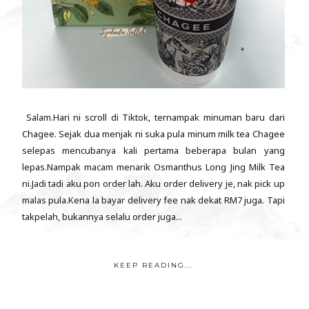
Salam.Hari ni scroll di Tiktok, ternampak minuman baru dari
Chagee. Sejak dua menjak ni suka pula minum milk tea Chagee
selepas mencubanya kali pertama beberapa bulan yang
lepas.Nampak macam menarik Osmanthus Long Jing Milk Tea
ni.Jadi tadi aku pon order lah. Aku order delivery je, nak pick up
malas pula.Kena la bayar delivery fee nak dekat RM7 juga. Tapi
takpelah, bukannya selalu order juga...
KEEP READING...