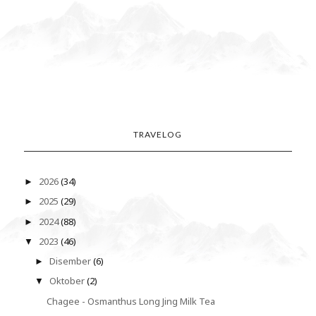
TRAVELOG
2026
(34)
►
2025
(29)
►
2024
(88)
►
2023
(46)
▼
Disember
(6)
►
Oktober
(2)
▼
Chagee - Osmanthus Long Jing Milk Tea