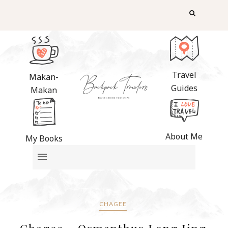
Travel
Makan-
Guides
Makan
About Me
My Books
CHAGEE