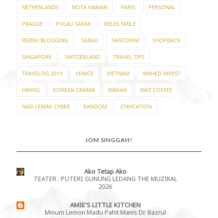
NETHERLANDS
NOTA HARIAN
PARIS
PERSONAL
PRAGUE
PULAU SAYAK
RELEX SMILE
REZEKI BLOGGING
SABAH
SANTORINI
SHOPBACK
SINGAPORE
SWITZERLAND
TRAVEL TIPS
TRAVELOG 2019
VENICE
VIETNAM
WAHED INVEST
HIKING
KOREAN DRAMA
MAKAN
MAT COFFEE
NASI LEMAK CYBER
RANDOM
STAYCATION
JOM SINGGAH!
Ako Tetap Ako
TEATER : PUTERI GUNUNG LEDANG THE MUZIKAL
2026
AMIE'S LITTLE KITCHEN
Minum Lemon Madu Pahit Manis Dr. Bazrul