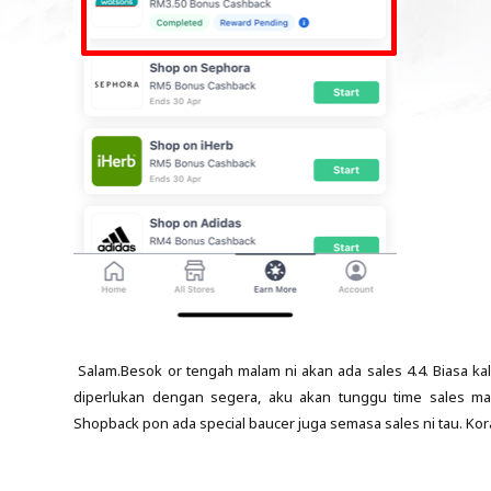
Salam.Besok or tengah malam ni akan ada sales 4.4. Biasa ka
diperlukan dengan segera, aku akan tunggu time sales m
Shopback pon ada special baucer juga semasa sales ni tau. Kora