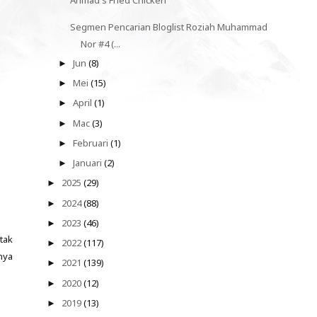
Segmen Pencarian Bloglist Roziah Muhammad
Nor #4 (...
Jun
(8)
►
Mei
(15)
►
April
(1)
►
Mac
(3)
►
Februari
(1)
►
Januari
(2)
►
2025
(29)
►
2024
(88)
►
2023
(46)
►
tak
2022
(117)
►
nya
2021
(139)
►
2020
(12)
►
2019
(13)
►