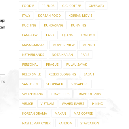
FOODIE
FRIENDS
GIGI COFFEE
GIVEAWAY
ITALY
KOREAN FOOD
KOREAN MOVIE
api
KUCHING
KUNDASANG
KUNMING
kan
LANGKAWI
LASIK
LIJIANG
LONDON
MASAK-MASAK
MOVIE REVIEW
MUNICH
NETHERLANDS
NOTA HARIAN
PARIS
PERSONAL
PRAGUE
PULAU SAYAK
RELEX SMILE
REZEKI BLOGGING
SABAH
NTS
SANTORINI
SHOPBACK
SINGAPORE
SWITZERLAND
TRAVEL TIPS
TRAVELOG 2019
VENICE
VIETNAM
WAHED INVEST
HIKING
KOREAN DRAMA
MAKAN
MAT COFFEE
NASI LEMAK CYBER
RANDOM
STAYCATION