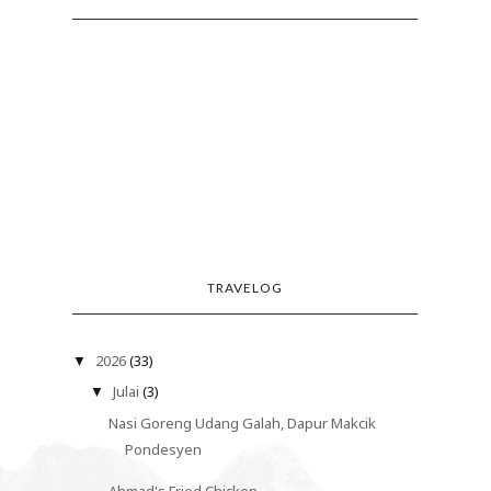
TRAVELOG
2026
(33)
▼
Julai
(3)
▼
Nasi Goreng Udang Galah, Dapur Makcik
Pondesyen
Ahmad's Fried Chicken