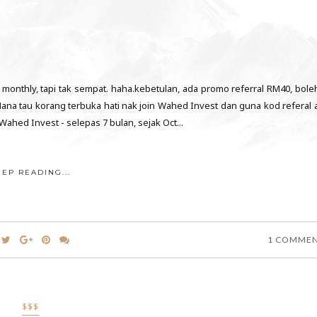
onthly, tapi tak sempat. haha.kebetulan, ada promo referral RM40, boleh
Mana tau korang terbuka hati nak join Wahed Invest dan guna kod referal 
ahed Invest - selepas 7 bulan, sejak Oct...
EEP READING...
1 COMME
$$$