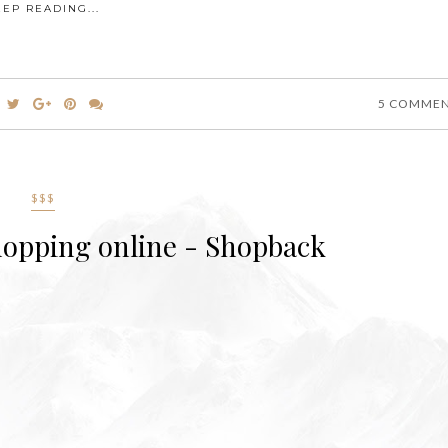
EEP READING...
5 COMME
$$$
hopping online - Shopback