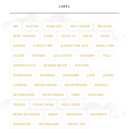
LABEL
$$$
AUSTRIA
AZAM 2021
BKE CORNER
BELGIUM
BUKIT PADANG
CHINA
COVID-19
DALAT
DOHA
EUROPE
EUROPE TRIP
EUROPE TRIP 2019
FAMILY TRIP
FOODIE
FRIENDS
GIGI COFFEE
GIVEAWAY
ITALY
KOREAN FOOD
KOREAN MOVIE
KUCHING
KUNDASANG
KUNMING
LANGKAWI
LASIK
LIJIANG
LONDON
MASAK-MASAK
MOVIE REVIEW
MUNICH
NETHERLANDS
NOTA HARIAN
PARIS
PERSONAL
PRAGUE
PULAU SAYAK
RELEX SMILE
REZEKI BLOGGING
SABAH
SANTORINI
SHOPBACK
SINGAPORE
SWITZERLAND
TRAVEL TIPS