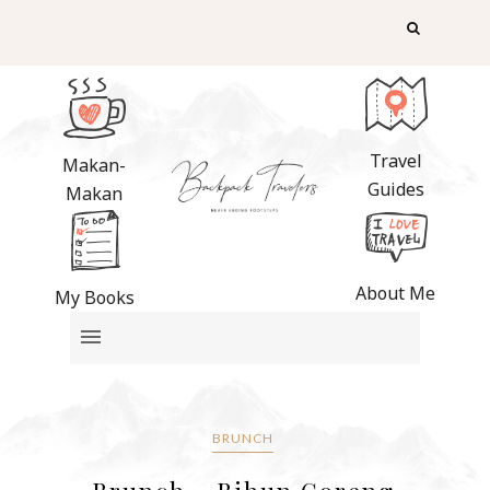
Travel
Makan-
Guides
Makan
About Me
My Books
BRUNCH