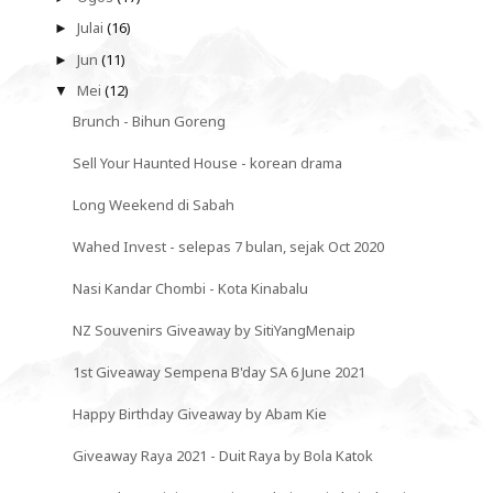
Julai
(16)
►
Jun
(11)
►
Mei
(12)
▼
Brunch - Bihun Goreng
Sell Your Haunted House - korean drama
Long Weekend di Sabah
Wahed Invest - selepas 7 bulan, sejak Oct 2020
Nasi Kandar Chombi - Kota Kinabalu
NZ Souvenirs Giveaway by SitiYangMenaip
1st Giveaway Sempena B'day SA 6 June 2021
Happy Birthday Giveaway by Abam Kie
Giveaway Raya 2021 - Duit Raya by Bola Katok