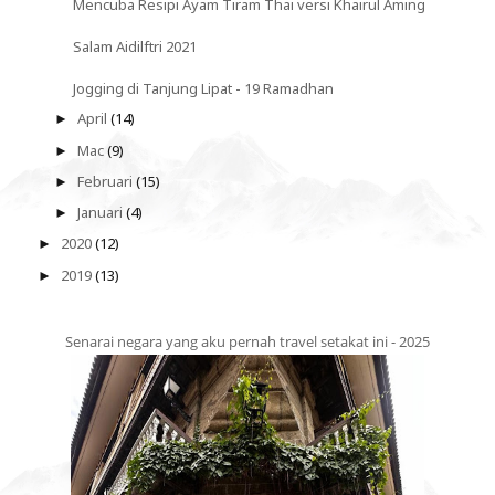
Mencuba Resipi Ayam Tiram Thai versi Khairul Aming
Salam Aidilftri 2021
Jogging di Tanjung Lipat - 19 Ramadhan
April
(14)
►
Mac
(9)
►
Februari
(15)
►
Januari
(4)
►
2020
(12)
►
2019
(13)
►
Senarai negara yang aku pernah travel setakat ini - 2025