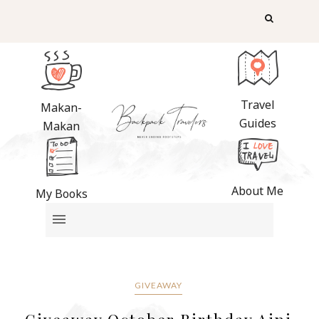
Travel
Makan-
Guides
Makan
About Me
My Books
GIVEAWAY