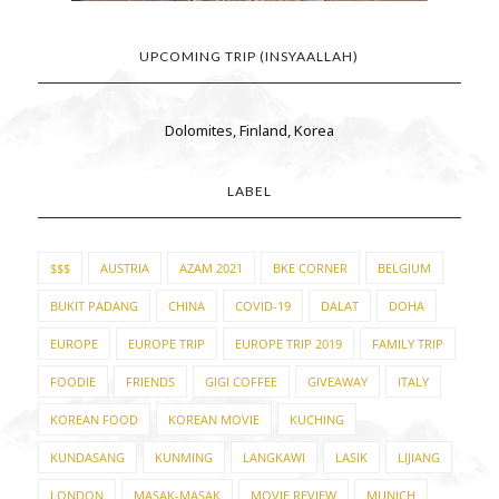
UPCOMING TRIP (INSYAALLAH)
Dolomites, Finland, Korea
LABEL
$$$
AUSTRIA
AZAM 2021
BKE CORNER
BELGIUM
BUKIT PADANG
CHINA
COVID-19
DALAT
DOHA
EUROPE
EUROPE TRIP
EUROPE TRIP 2019
FAMILY TRIP
FOODIE
FRIENDS
GIGI COFFEE
GIVEAWAY
ITALY
KOREAN FOOD
KOREAN MOVIE
KUCHING
KUNDASANG
KUNMING
LANGKAWI
LASIK
LIJIANG
LONDON
MASAK-MASAK
MOVIE REVIEW
MUNICH