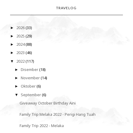
TRAVELOG
2026
(33)
►
2025
(29)
►
2024
(88)
►
2023
(46)
►
2022
(117)
▼
Disember
(18)
►
November
(14)
►
Oktober
(6)
►
September
(6)
▼
Giveaway October Birthday Aini
Family Trip Melaka 2022 - Perigi Hang Tuah
Family Trip 2022 - Melaka