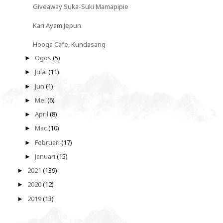
Giveaway Suka-Suki Mamapipie
Kari Ayam Jepun
Hooga Cafe, Kundasang
Ogos
(5)
►
Julai
(11)
►
Jun
(1)
►
Mei
(6)
►
April
(8)
►
Mac
(10)
►
Februari
(17)
►
Januari
(15)
►
2021
(139)
►
2020
(12)
►
2019
(13)
►