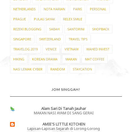
NETHERLANDS
NOTA HARIAN
PARIS
PERSONAL
PRAGUE
PULAU SAYAK
RELEX SMILE
REZEKI BLOGGING
SABAH
SANTORINI
SHOPBACK
SINGAPORE
SWITZERLAND
TRAVEL TIPS
TRAVELOG 2019
VENICE
VIETNAM
WAHED INVEST
HIKING
KOREAN DRAMA
MAKAN
MAT COFFEE
NASI LEMAK CYBER
RANDOM
STAYCATION
JOM SINGGAH!
Alam Sari Di Tanah Jauhar
MAKAN NASI AYAM DI SANG GERAI
AMIE'S LITTLE KITCHEN
Lapisan-Lapisan Sejarah di Lorong-Lorong