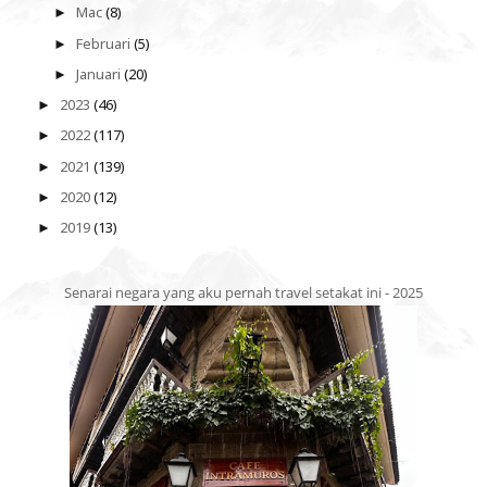
Mac
(8)
►
Februari
(5)
►
Januari
(20)
►
2023
(46)
►
2022
(117)
►
2021
(139)
►
2020
(12)
►
2019
(13)
►
Senarai negara yang aku pernah travel setakat ini - 2025