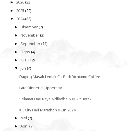
2026
(33)
►
2025
(29)
►
2024
(88)
▼
Disember
(7)
►
November
(3)
►
September
(11)
►
Ogos
(4)
►
Julai
(12)
►
Jun
(4)
▼
Daging Masak Lemak Cili Padi Richiamo Coffee
Late Dinner di Upperstar
Selamat Hari Raya Aidiladha & Bukit Botak
KK City Half Marathon 9 Jun 2024
Mei
(7)
►
April
(7)
►