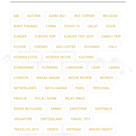
$$$
AUSTRIA
AZAM 2021
BKE CORNER
BELGIUM
BUKIT PADANG
CHINA
COVID-19
DALAT
DOHA
EUROPE
EUROPE TRIP
EUROPE TRIP 2019
FAMILY TRIP
FOODIE
FRIENDS
GIGI COFFEE
GIVEAWAY
ITALY
KOREAN FOOD
KOREAN MOVIE
KUCHING
KUNDASANG
KUNMING
LANGKAWI
LASIK
LIJIANG
LONDON
MASAK-MASAK
MOVIE REVIEW
MUNICH
NETHERLANDS
NOTA HARIAN
PARIS
PERSONAL
PRAGUE
PULAU SAYAK
RELEX SMILE
REZEKI BLOGGING
SABAH
SANTORINI
SHOPBACK
SINGAPORE
SWITZERLAND
TRAVEL TIPS
TRAVELOG 2019
VENICE
VIETNAM
WAHED INVEST