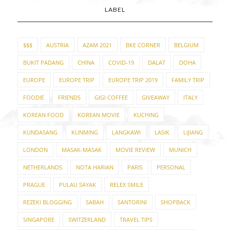
LABEL
$$$
AUSTRIA
AZAM 2021
BKE CORNER
BELGIUM
BUKIT PADANG
CHINA
COVID-19
DALAT
DOHA
EUROPE
EUROPE TRIP
EUROPE TRIP 2019
FAMILY TRIP
FOODIE
FRIENDS
GIGI COFFEE
GIVEAWAY
ITALY
KOREAN FOOD
KOREAN MOVIE
KUCHING
KUNDASANG
KUNMING
LANGKAWI
LASIK
LIJIANG
LONDON
MASAK-MASAK
MOVIE REVIEW
MUNICH
NETHERLANDS
NOTA HARIAN
PARIS
PERSONAL
PRAGUE
PULAU SAYAK
RELEX SMILE
REZEKI BLOGGING
SABAH
SANTORINI
SHOPBACK
SINGAPORE
SWITZERLAND
TRAVEL TIPS