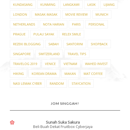
KUNDASANG
KUNMING
LANGKAWI
LASIK
LIJIANG
LONDON
MASAK-MASAK
MOVIE REVIEW
MUNICH
NETHERLANDS
NOTA HARIAN
PARIS
PERSONAL
PRAGUE
PULAU SAYAK
RELEX SMILE
REZEKI BLOGGING
SABAH
SANTORINI
SHOPBACK
SINGAPORE
SWITZERLAND
TRAVEL TIPS
TRAVELOG 2019
VENICE
VIETNAM
WAHED INVEST
HIKING
KOREAN DRAMA
MAKAN
MAT COFFEE
NASI LEMAK CYBER
RANDOM
STAYCATION
JOM SINGGAH!
Sunah Suka Sakura
Beli Buah Dekat Fruitbox Cyberjaya