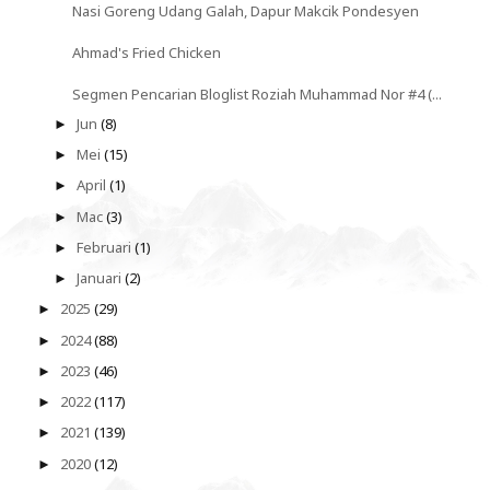
Nasi Goreng Udang Galah, Dapur Makcik Pondesyen
Ahmad's Fried Chicken
Segmen Pencarian Bloglist Roziah Muhammad Nor #4 (...
Jun
(8)
►
Mei
(15)
►
April
(1)
►
Mac
(3)
►
Februari
(1)
►
Januari
(2)
►
2025
(29)
►
2024
(88)
►
2023
(46)
►
2022
(117)
►
2021
(139)
►
2020
(12)
►