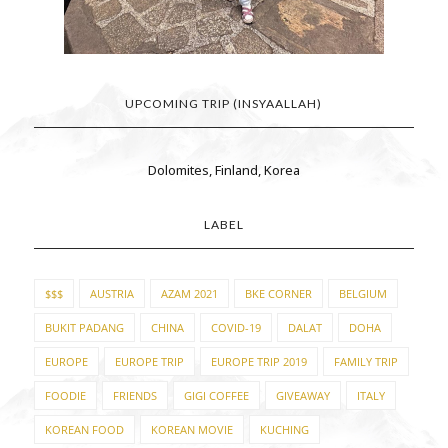
UPCOMING TRIP (INSYAALLAH)
Dolomites, Finland, Korea
LABEL
$$$
AUSTRIA
AZAM 2021
BKE CORNER
BELGIUM
BUKIT PADANG
CHINA
COVID-19
DALAT
DOHA
EUROPE
EUROPE TRIP
EUROPE TRIP 2019
FAMILY TRIP
FOODIE
FRIENDS
GIGI COFFEE
GIVEAWAY
ITALY
KOREAN FOOD
KOREAN MOVIE
KUCHING