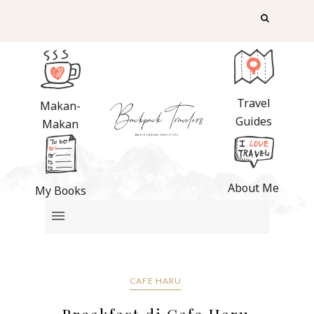
Travel
Makan-
Guides
Makan
About Me
My Books
CAFE HARU