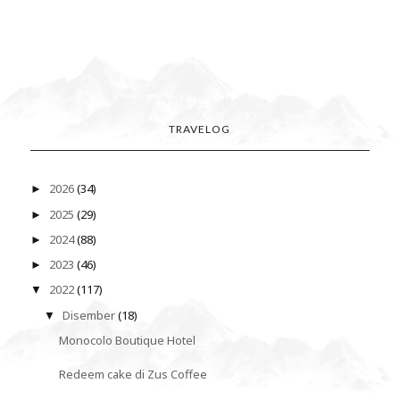
TRAVELOG
2026
(34)
►
2025
(29)
►
2024
(88)
►
2023
(46)
►
2022
(117)
▼
Disember
(18)
▼
Monocolo Boutique Hotel
Redeem cake di Zus Coffee