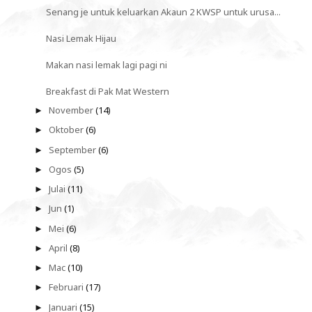
Senang je untuk keluarkan Akaun 2 KWSP untuk urusa...
Nasi Lemak Hijau
Makan nasi lemak lagi pagi ni
Breakfast di Pak Mat Western
November
(14)
►
Oktober
(6)
►
September
(6)
►
Ogos
(5)
►
Julai
(11)
►
Jun
(1)
►
Mei
(6)
►
April
(8)
►
Mac
(10)
►
Februari
(17)
►
Januari
(15)
►