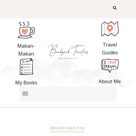
Travel
Makan-
Guides
Makan
About Me
My Books
BRULEE MILK TEA