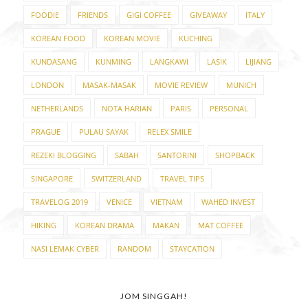
FOODIE
FRIENDS
GIGI COFFEE
GIVEAWAY
ITALY
KOREAN FOOD
KOREAN MOVIE
KUCHING
KUNDASANG
KUNMING
LANGKAWI
LASIK
LIJIANG
LONDON
MASAK-MASAK
MOVIE REVIEW
MUNICH
NETHERLANDS
NOTA HARIAN
PARIS
PERSONAL
PRAGUE
PULAU SAYAK
RELEX SMILE
REZEKI BLOGGING
SABAH
SANTORINI
SHOPBACK
SINGAPORE
SWITZERLAND
TRAVEL TIPS
TRAVELOG 2019
VENICE
VIETNAM
WAHED INVEST
HIKING
KOREAN DRAMA
MAKAN
MAT COFFEE
NASI LEMAK CYBER
RANDOM
STAYCATION
JOM SINGGAH!