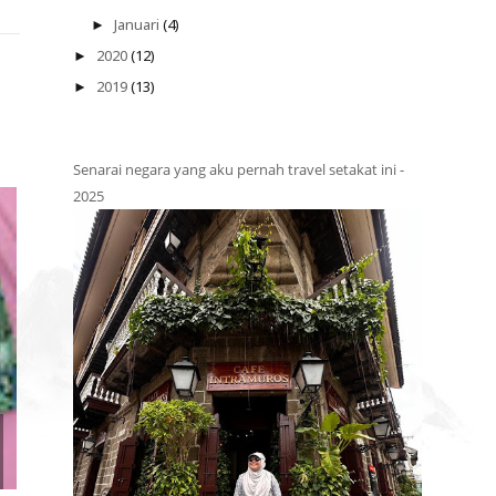
Januari
(4)
►
2020
(12)
►
2019
(13)
►
Senarai negara yang aku pernah travel setakat ini -
2025
HADIAH DARI BLOGGER KAK
HADIAH DARI B
SHIKIN RAZA...
RET & UYUM ...