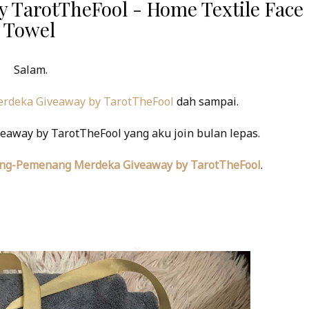
 TarotTheFool - Home Textile Face
Towel
Salam.
rdeka Giveaway by TarotTheFool
dah sampai.
eaway by TarotTheFool yang aku join bulan lepas.
g-Pemenang Merdeka Giveaway by TarotTheFool
.