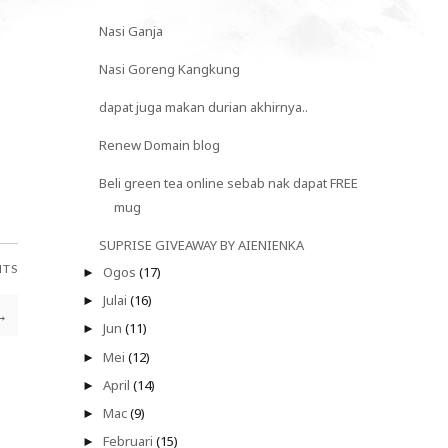
Nasi Ganja
Nasi Goreng Kangkung
dapat juga makan durian akhirnya..
Renew Domain blog
Beli green tea online sebab nak dapat FREE
mug
SUPRISE GIVEAWAY BY AIENIENKA
NTS
Ogos
(17)
►
Julai
(16)
►
→
Jun
(11)
►
Mei
(12)
►
April
(14)
►
Mac
(9)
►
Februari
(15)
►