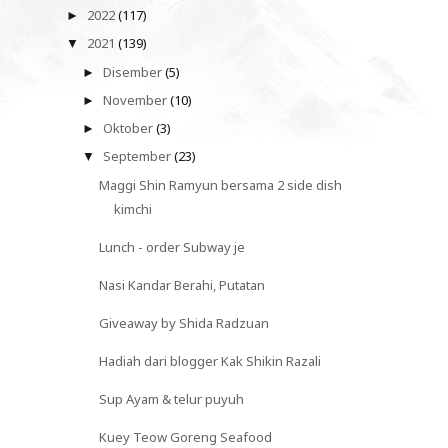
2022
(117)
►
2021
(139)
▼
Disember
(5)
►
November
(10)
►
Oktober
(3)
►
September
(23)
▼
Maggi Shin Ramyun bersama 2 side dish
kimchi
Lunch - order Subway je
Nasi Kandar Berahi, Putatan
Giveaway by Shida Radzuan
Hadiah dari blogger Kak Shikin Razali
Sup Ayam & telur puyuh
Kuey Teow Goreng Seafood