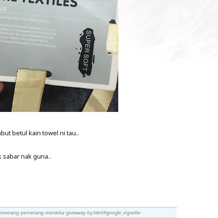
t betul kain towel ni tau..
 sabar nak guna..